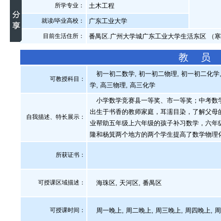
所学专业：
土木工程
就读/毕业高校：
广东工业大学
目前生活住所：
番禺区.广州大学城广东工业大学生活东区 （
教 员
初一初二数学, 初一初二物理, 初一初二化学, 
可教授科目：
学, 高三物理, 高三化学
小学数学竞赛县一等奖、市一等奖；中考数学
出生于书香的教师家庭，耳濡目染，了解父母
自我描述、特长展示
：
业帮助五年级上六年级的孩子补习数学，六年级
隆和杨箕两个地方的两个学生提高了数学物理
所获证书
：
可授课区域描述：
海珠区, 天河区, 番禺区
可授课时间：
周一晚上, 周二晚上, 周三晚上, 周四晚上, 