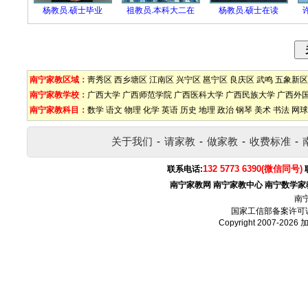
杨教员.硕士毕业
祖教员.本科大二在
杨教员.硕士在读
南宁家教区域：
靑秀区
西乡塘区
江南区
兴宁区
邕宁区
良庆区
武鸣
五象新区
南宁家教学校：
广西大学
广西师范学院
广西医科大学
广西民族大学
广西外
南宁家教科目：
数学
语文
物理
化学
英语
历史
地理
政治
钢琴
美术
书法
网球
关于我们
-
请家教
-
做家教
-
收费标准
-
132 5773 6390(微信同号)
联系电话:
南宁家教网
南宁家教中心
南宁数学家
南
国家工信部备案许可
Copyright 2007-2026