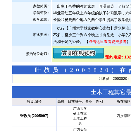
家教简历：
出生于书香的教师家庭，耳濡目染，了解父母
学员评价：
毕业帮助五年级上六年级的孩子补习数学，六年
教学成果：
长隆和杨箕两个地方的两个学生提高了数学物
执行【广州大学城家教中心家教】薪水标准
薪水要求：
不多，至少三个到六个晚上才有见效，小学的不补
法和十足的经验。
【
点击这里查看资费参考
】
预约这位老师：
预约电话: 132
叶教员（2003820
叶教员（200382
土木工程其它
教员.编号
高校、目前身份、专业、性别
所在城区
广西大学
硕士在读
张教员 (2005997)
西乡塘区
土木工程
男
广西大学