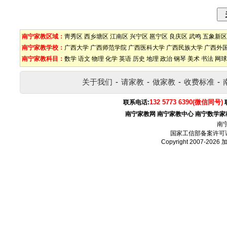
南宁家教区域：
靑秀区
西乡塘区
江南区
兴宁区
邕宁区
良庆区
武鸣
五象新区
南宁家教学校：
广西大学
广西师范学院
广西医科大学
广西民族大学
广西外
南宁家教科目：
数学
语文
物理
化学
英语
历史
地理
政治
钢琴
美术
书法
网球
关于我们
-
请家教
-
做家教
-
收费标准
-
132 5773 6390(微信同号)
联系电话:
南宁家教网
南宁家教中心
南宁数学家
南
国家工信部备案许可
Copyright 2007-2026