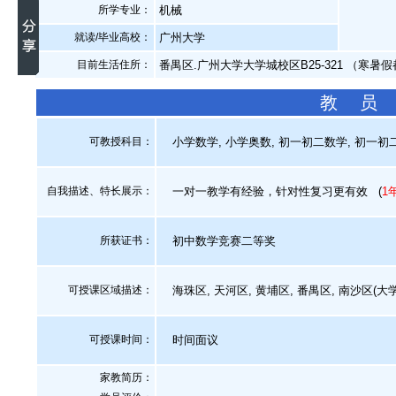
所学专业：
机械
就读/毕业高校：
广州大学
目前生活住所：
番禺区.广州大学大学城校区B25-321 （寒暑
教 员
可教授科目：
小学数学, 小学奥数, 初一初二数学, 初一初二
自我描述、特长展示
：
一对一教学有经验，针对性复习更有效
(
1
所获证书
：
初中数学竞赛二等奖
可授课区域描述：
海珠区, 天河区, 黄埔区, 番禺区, 南沙区(大
可授课时间：
时间面议
家教简历：