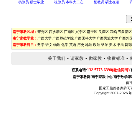
杨教员.硕士毕业
祖教员.本科大二在
杨教员.硕士在读
南宁家教区域：
靑秀区
西乡塘区
江南区
兴宁区
邕宁区
良庆区
武鸣
五象新区
南宁家教学校：
广西大学
广西师范学院
广西医科大学
广西民族大学
广西外
南宁家教科目：
数学
语文
物理
化学
英语
历史
地理
政治
钢琴
美术
书法
网球
关于我们
-
请家教
-
做家教
-
收费标准
-
132 5773 6390(微信同号)
联系电话:
南宁家教网
南宁家教中心
南宁数学家
南
国家工信部备案许可
Copyright 2007-2026