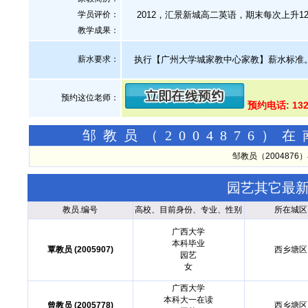
学员评价：
2012，汇景新城高二英语，期末每次上升12名
教学成果：
薪水要求：
执行【广州大学城家教中心家教】薪水标准
预约这位老师：
预约电话: 132
邹教员（2004876
邹教员（200487
园艺其它最
教员.编号
高校、目前身份、专业、性别
所在城区
广西大学
本科毕业
覃教员 (2005907)
西乡塘区
园艺
女
广西大学
本科大一在读
曾教员 (2005778)
西乡塘区