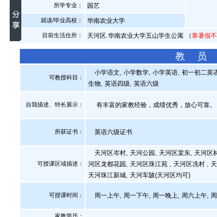
所学专业：
园艺
就读/毕业高校：
华南农业大学
目前生活住所：
天河区.华南农业大学五山学生公寓 （
寒暑假
教 员
小学语文, 小学数学, 小学英语, 初一初二英语,
可教授科目：
生物, 英语四级, 英语六级
自我描述、特长展示
：
有丰富的家教经验，成绩优秀，放心可靠。
所获证书
：
英语六级证书
天河区岑村, 天河公园, 天河区棠东, 天河区林和
可授课区域描述：
河区龙都花园, 天河区珠江苑 , 天河区冼村 , 
天河珠江新城, 天河车陂(天河区均可)
可授课时间：
周一上午, 周一下午, 周一晚上, 周六上午, 
家教简历：