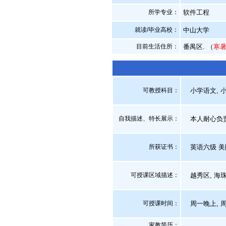
所学专业：
软件工程
就读/毕业高校：
中山大学
目前生活住所：
番禺区. （
寒
可教授科目：
小学语文, 小
自我描述、特长展示
：
本人耐心负责
所获证书
：
英语六级 美
可授课区域描述：
越秀区, 海珠区
可授课时间：
周一晚上, 
家教简历：