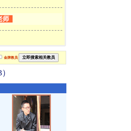
老师
金牌教员
3）