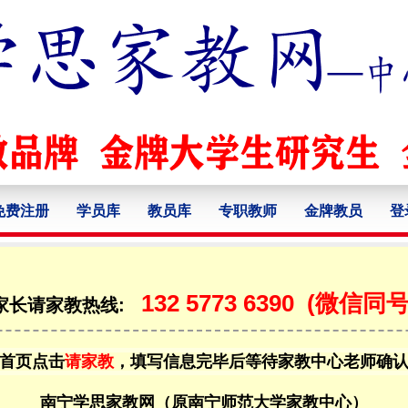
免费注册
学员库
教员库
专职教师
金牌教员
登
132 5773 6390
(微信同号
家长请家教热线:
首页点击
请家教
，填写信息完毕后等待家教中心老师确
南宁学思家教网（原南宁师范大学家教中心）