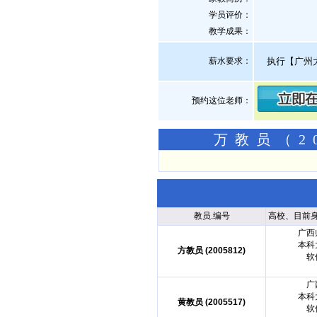
学员评价：
教学成果：
薪水要求：
执行【广州
预约这位老师：
万教员（2
教员.编号
高校、目前
广西
本科
方教员 (2005812)
软
广
本科
黄教员 (2005517)
软