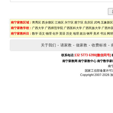
南宁家教区域：
靑秀区
西乡塘区
江南区
兴宁区
邕宁区
良庆区
武鸣
五象新区
南宁家教学校：
广西大学
广西师范学院
广西医科大学
广西民族大学
广西外
南宁家教科目：
数学
语文
物理
化学
英语
历史
地理
政治
钢琴
美术
书法
网球
关于我们
-
请家教
-
做家教
-
收费标准
-
132 5773 6390(微信同号)
联系电话:
南宁家教网
南宁家教中心
南宁数学家
南
国家工信部备案许可
Copyright 2007-2026