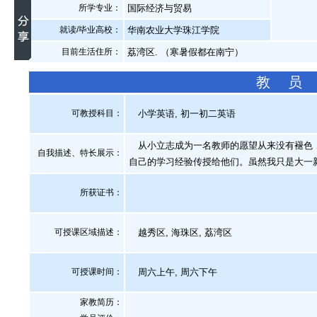
所学专业：
国际经济与贸易
就读/毕业高校：
华南农业大学珠江学院
目前生活住所：
荔湾区. （寒暑假都在南宁）
教 员
可教授科目：
小学英语, 初一初二英语
从小立志成为一名教师的愿望从来没有褪色，
自我描述、特长展示
：
自己的学习经验传授给他们。虽然我只是大一
所获证书
：
可授课区域描述：
越秀区, 海珠区, 荔湾区
可授课时间：
周六上午, 周六下午
家教简历：