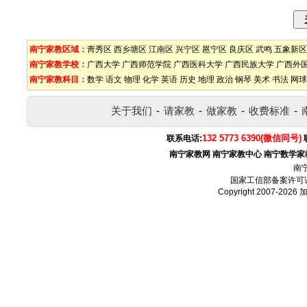
南宁家教区域：
靑秀区
西乡塘区
江南区
兴宁区
邕宁区
良庆区
武鸣
五象新区
南宁家教学校：
广西大学
广西师范学院
广西医科大学
广西民族大学
广西外
南宁家教科目：
数学
语文
物理
化学
英语
历史
地理
政治
钢琴
美术
书法
网球
关于我们
-
请家教
-
做家教
-
收费标准
-
132 5773 6390(微信同号)
联系电话:
南宁家教网
南宁家教中心
南宁数学家
南
国家工信部备案许可
Copyright 2007-2026