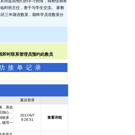
，从而提高他们的学习热情，我相信我有
临时班主任，善于与学生交流。 家教
月，海珠区三年级语数英，期终学员语数英分
成功接单记录
）
最后登录
谈，喜欢
且细心，
2017/4/7
触较多，
查看详细
9:26:51
，辅导一
表多篇文