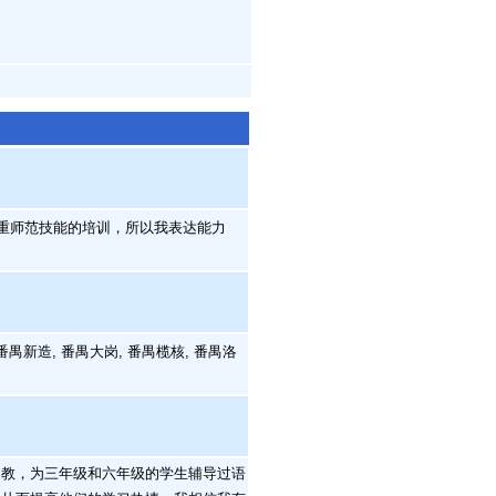
重师范技能的培训，所以我表达能力
番禺新造, 番禺大岗, 番禺榄核, 番禺洛
教，为三年级和六年级的学生辅导过语