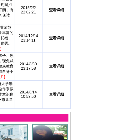
学期间担
2015/2/2
开朗，有
查看详细
22:02:21
间阅读
专业师范
备丰富的
2014/12/14
语托福、
查看详细
23:14:11
均优秀。
]
孩子、热
，现免试
2014/8/30
健康教育
查看详细
23:17:58
有自身不
片]
范大学勤
合作寒假
2014/8/14
作意识良
查看详细
10:53:50
广州市儿童