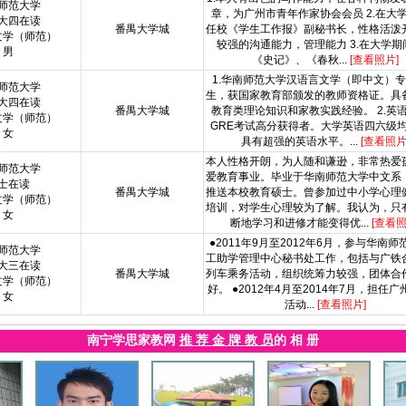
师范大学
章，为广州市青年作家协会会员 2.在大
大四在读
番禺大学城
任校《学生工作报》副秘书长，性格活泼
文学（师范）
较强的沟通能力，管理能力 3.在大学期
男
《史记》、《春秋...
[查看照片]
1.华南师范大学汉语言文学（即中文）
师范大学
生，获国家教育部颁发的教师资格证。具
大四在读
番禺大学城
教育类理论知识和家教实践经验。 2.英
文学（师范）
GRE考试高分获得者。大学英语四六级
女
具有超强的英语水平。...
[查看照片
本人性格开朗，为人随和谦逊，非常热爱
师范大学
爱教育事业。毕业于华南师范大学中文系
士在读
番禺大学城
推送本校教育硕士。曾参加过中小学心理
文学（师范）
培训，对学生心理较为了解。我认为，只
女
断地学习和进修才能变得优...
[查看照
●2011年9月至2012年6月，参与华南师
师范大学
工助学管理中心秘书处工作，包括与广铁
大三在读
番禺大学城
列车乘务活动，组织统筹力较强，团体合
文学（师范）
好。 ●2012年4月至2014年7月，担任
女
活动...
[查看照片]
南宁学思家教网
推 荐 金 牌 教 员
的 相 册