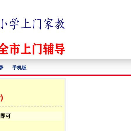
录
手机版
)
认即可