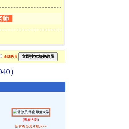
老师
金牌教员
40）
(查看大图)
所有教员照片展示>>