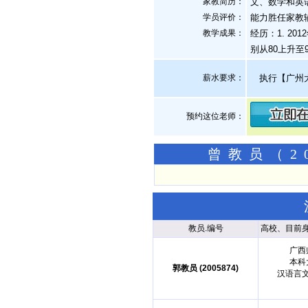
家教简历：
文、数学和英
学员评价：
能力胜任家教
教学成果：
经历：1. 2
别从80上升至9
薪水要求：
执行【广州
预约这位老师：
曾教员（2
教员.编号
高校、目前
广西
本科
郭教员 (2005874)
汉语言