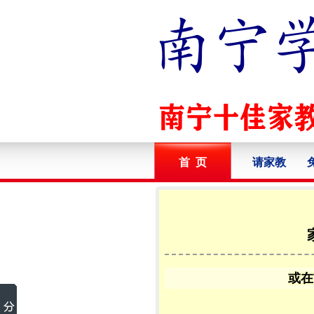
首 页
请家教
或在