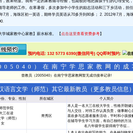
语，效果明显。我有一定的家教辅导经验，也能较好地把握孩子们的心理变化
辅导老师的工作。在寒暑假，多次参加中小学生的励志活动和三下乡活动，担任
012年7月，海珠区初一英语，期终学员英语从70多升到80多； 2. 2012年7
0.
大学城家教中心家教】薪水标准。
【
点击这里查看资费参考
】
预约电话: 132 5773 6390(微信同号) QQ即时预约:
005040）在南宁学思家教网的
曾教员（2005040）在南宁学思家教网暂无成功接单记录!
汉语言文学（师范）其它最新教员（
更多教员信息
身份、专业、性别
所在城区
个人简介
本人是一名大三在校大学生，性格开朗健
师范学院
与人交往，对待工作认真负责，做事耐心
大三在读
靑秀区
喜欢参与志愿者服务活动，平时和小孩接
文学（师范）
在辅导学生学习方面，有自己独特的方法
女
名六年级学生获得南宁市征...
1.本人有出色的写作能力，在各种刊物发