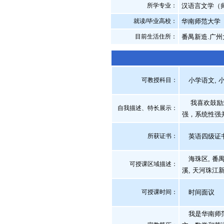
所学专业：
汉语言文学（
就读/毕业高校：
华南师范大学
目前生活住所：
番禺新造.广州
可教授科目：
小学语文, 小
我喜欢鼓励式
自我描述、特长展示
：
强，系统性强
所获证书
：
英语四级证书
海珠区, 番禺区
可授课区域描述：
溪, 天河珠江
可授课时间：
时间面议
我是华南师范