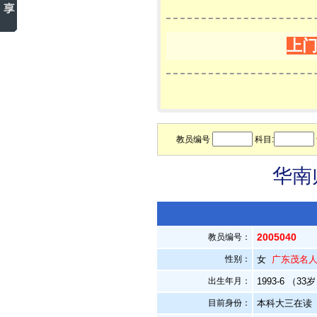
上
教员编号
科目:
华南
2005040
教员编号：
性别：
女
广东茂名
出生年月：
1993-6 （33
目前身份：
本科大三在读