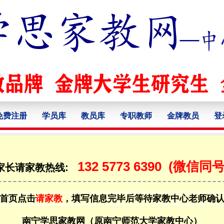
免费注册
学员库
教员库
专职教师
金牌教员
登
132 5773 6390
(微信同号
家长请家教热线:
首页点击
请家教
，填写信息完毕后等待家教中心老师确
南宁学思家教网（原南宁师范大学家教中心）