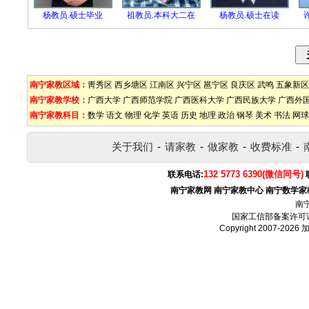
杨教员.硕士毕业
祖教员.本科大二在
杨教员.硕士在读
南宁家教区域：
靑秀区
西乡塘区
江南区
兴宁区
邕宁区
良庆区
武鸣
五象新区
南宁家教学校：
广西大学
广西师范学院
广西医科大学
广西民族大学
广西外
南宁家教科目：
数学
语文
物理
化学
英语
历史
地理
政治
钢琴
美术
书法
网球
关于我们
-
请家教
-
做家教
-
收费标准
-
132 5773 6390(微信同号)
联系电话:
南宁家教网
南宁家教中心
南宁数学家
南
国家工信部备案许可
Copyright 2007-2026