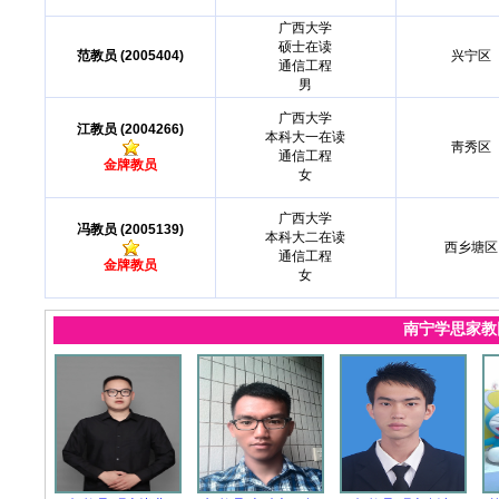
广西大学
硕士在读
范教员 (2005404)
兴宁区
通信工程
男
广西大学
江教员 (2004266)
本科大一在读
靑秀区
通信工程
金牌教员
女
广西大学
冯教员 (2005139)
本科大二在读
西乡塘区
通信工程
金牌教员
女
南宁学思家