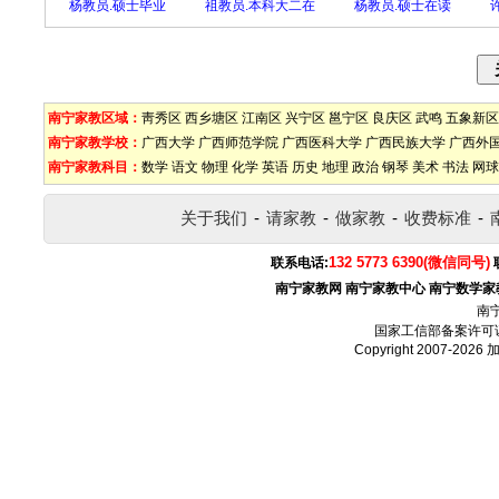
杨教员.硕士毕业
祖教员.本科大二在
杨教员.硕士在读
南宁家教区域：
靑秀区
西乡塘区
江南区
兴宁区
邕宁区
良庆区
武鸣
五象新区
南宁家教学校：
广西大学
广西师范学院
广西医科大学
广西民族大学
广西外
南宁家教科目：
数学
语文
物理
化学
英语
历史
地理
政治
钢琴
美术
书法
网球
关于我们
-
请家教
-
做家教
-
收费标准
-
132 5773 6390(微信同号)
联系电话:
南宁家教网
南宁家教中心
南宁数学家
南
国家工信部备案许可
Copyright 2007-2026