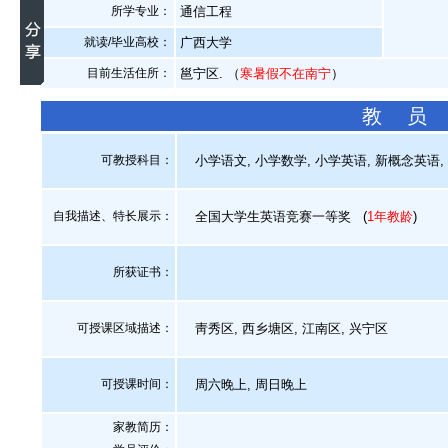
所学专业：
通信工程
就读/毕业高校：
广西大学
目前生活住所：
邕宁区. （
寒暑假不在南宁
）
教 员
可教授科目：
小学语文, 小学数学, 小学英语, 新概念英语,
自我描述、特长展示
：
全国大学生英语竞赛一等奖
(
1年教龄
)
所获证书
：
可授课区域描述：
靑秀区, 西乡塘区, 江南区, 兴宁区
可授课时间：
周六晚上, 周日晚上
家教简历：