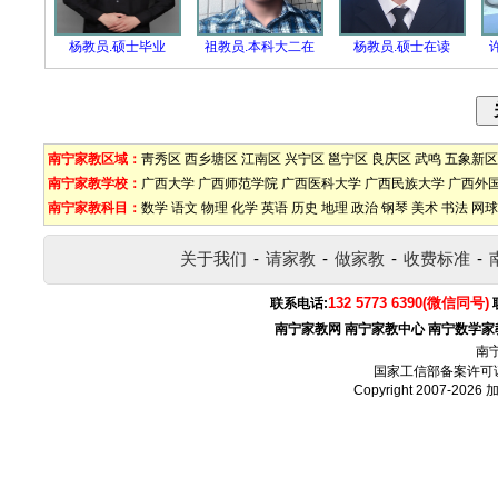
杨教员.硕士毕业
祖教员.本科大二在
杨教员.硕士在读
南宁家教区域：
靑秀区
西乡塘区
江南区
兴宁区
邕宁区
良庆区
武鸣
五象新区
南宁家教学校：
广西大学
广西师范学院
广西医科大学
广西民族大学
广西外
南宁家教科目：
数学
语文
物理
化学
英语
历史
地理
政治
钢琴
美术
书法
网球
关于我们
-
请家教
-
做家教
-
收费标准
-
132 5773 6390(微信同号)
联系电话:
南宁家教网
南宁家教中心
南宁数学家
南
国家工信部备案许可
Copyright 2007-2026