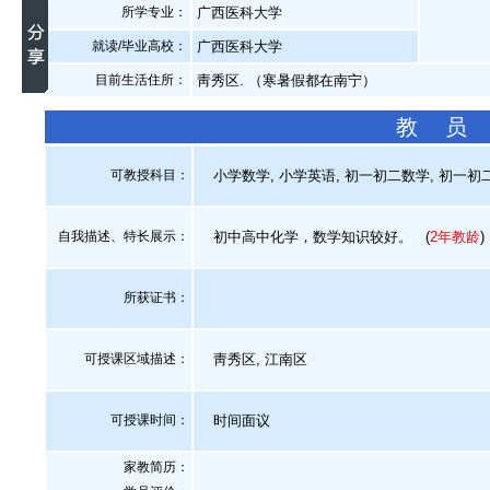
所学专业：
广西医科大学
就读/毕业高校：
广西医科大学
目前生活住所：
靑秀区. （寒暑假都在南宁）
教 员
可教授科目：
小学数学, 小学英语, 初一初二数学, 初一初二
自我描述、特长展示
：
初中高中化学，数学知识较好。
(
2年教龄
)
所获证书
：
可授课区域描述：
靑秀区, 江南区
可授课时间：
时间面议
家教简历：