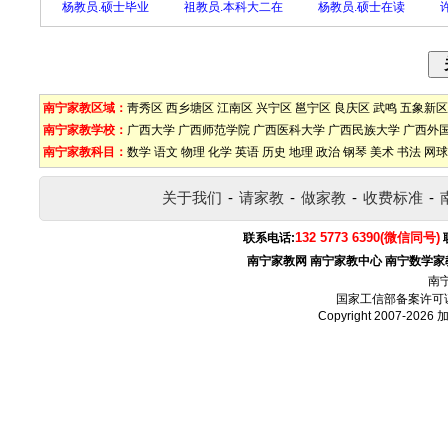
杨教员.硕士毕业
祖教员.本科大二在
杨教员.硕士在读
南宁家教区域：
靑秀区
西乡塘区
江南区
兴宁区
邕宁区
良庆区
武鸣
五象新区
南宁家教学校：
广西大学
广西师范学院
广西医科大学
广西民族大学
广西外
南宁家教科目：
数学
语文
物理
化学
英语
历史
地理
政治
钢琴
美术
书法
网球
关于我们
-
请家教
-
做家教
-
收费标准
-
132 5773 6390(微信同号)
联系电话:
南宁家教网
南宁家教中心
南宁数学家
南
国家工信部备案许可
Copyright 2007-2026