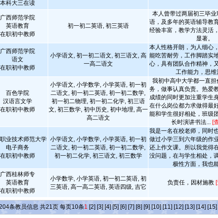
本科大三在读
本人曾带过两届初三毕业
广西师范学院
语，及多年的英语辅导教
英语教育
初一初二英语, 初三英语
经验丰富，教学方法灵活
在职初中教师
显著。
本人性格开朗，为人细心
广西师范学院
小学语文, 初一初二语文, 初三语文, 高
能吃苦耐劳，工作脚踏实
语文
一高二语文
心，具有团队合作精神，
在职初中教师
工作能力，思维
我初中高中大学都一直担
小学语文, 小学数学, 小学英语, 初一初
务，做事认真负责。热爱
百色学院
二语文, 初一初二英语, 初一初二数学,
成绩的同时更加注重学生
汉语言文学
初一初二物理, 初一初二化学, 初三语
在什么岗位都力求做得最
在职初中教师
文, 初三数学, 初中历史, 初中地理, 高一
能和学生很好相处，班级
高二语文
长时演讲书法...
[
我是一名在校老师，同时
职业技术师范大学
小学语文, 小学数学, 小学英语, 初一初
做过小学三到六年级的作
电子商务
二语文, 初一初二英语, 初一初二数学,
还上作文课。所以我觉得
在职初中教师
初一初二化学, 初三语文, 初三数学
没问题，在与学生相处，
极性方面，我也
广西桂林师专
小学数学, 小学英语, 初一初二英语, 初
英语教育
负责任，因材施教
三英语, 高一高二英语, 英语四级, 吉它
在职初中教师
204
条教员信息 共
21
页 每页
10
条
1
[2]
[3]
[4]
[5]
[6]
[7]
[8]
[9]
[10]
[11]
[12]
[13]
[14]
[15]