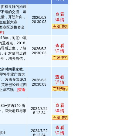
，拥有良好的沟通
行不错的交流，每
查看
质量，开朗外向，
2026/6/3
详情
20:30:03
生创新大赛
广西赛区选拔赛金
片]
18年，对初中教
重难点，2018
查看
辅导后进生，了解
2026/6/3
详情
20:30:03
法，针对薄弱点进
学生，增强自信，
业余时间带家教。
士即将毕业广西大
查看
。 发表多篇SCI
2026/6/3
详情
20:30:03
 英语已经通过四
课不玩...
[查看
查看
5+英语140 所
2024/7/22
详情
升，深受老师与家
8:12:34
查看
2024/7/22
棋士
详情
8:12:34