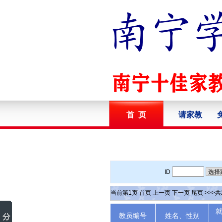
首 页
请家教
ID
当前第
1
页
首页
上一页
下一页
尾页
>>>共
教员编号
姓名、性别