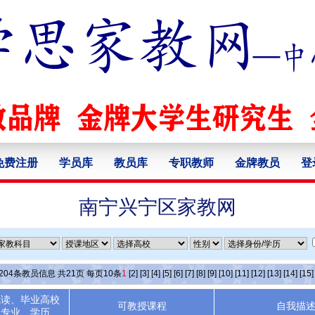
免费注册
学员库
教员库
专职教师
金牌教员
登
南宁兴宁区家教网
204
条教员信息 共
21
页 每页
10
条
1
[2]
[3]
[4]
[5]
[6]
[7]
[8]
[9]
[10]
[11]
[12]
[13]
[14]
[15]
就读、毕业高校
可教授课程
自我描
专业、学历