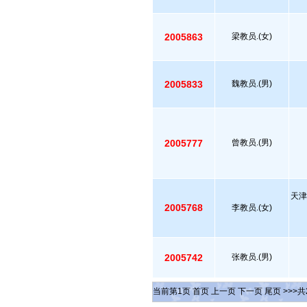
2005863
梁教员.(女)
2005833
魏教员.(男)
2005777
曾教员.(男)
天津
2005768
李教员.(女)
2005742
张教员.(男)
当前第
1
页
首页
上一页
下一页
尾页
>>>共