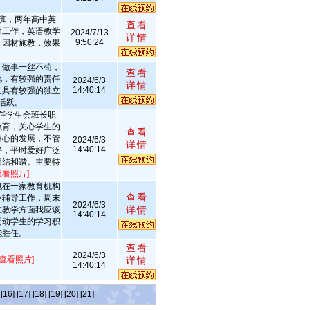
班，两年高中英
查看
育工作，英语教学
2024/7/13
详情
9:50:24
，因材施教，效果
，做事一丝不苟，
查看
地，有较强的责任
2024/6/3
详情
14:40:14
又具有较强的独立
活跃。
任学生会班长职
教育，关心学生的
查看
身心的发展，不管
2024/6/3
详情
14:40:14
好，平时爱好广泛
团结和谐。主要特
查看照片]
也在一家教育机构
查看
业辅导工作，周末
2024/6/3
详情
在教学方面我应该
14:40:14
调动学生的学习积
能胜任。
查看
2024/6/3
[查看照片]
详情
14:40:14
[16]
[17]
[18]
[19]
[20]
[21]