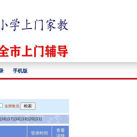
录
手机版
金牌教员
[16]
[17]
[18]
[19]
[20]
[21]
查看
述
登录时间
详情