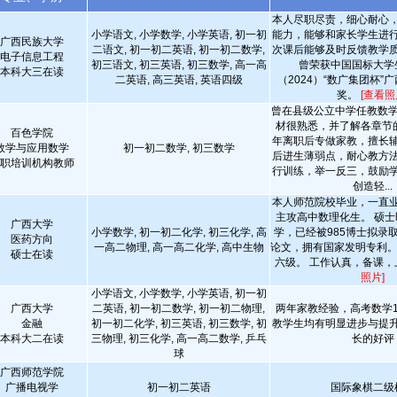
本人尽职尽责，细心耐心
小学语文, 小学数学, 小学英语, 初一初
能力，能够和家长学生进
广西民族大学
二语文, 初一初二英语, 初一初二数学,
次课后能够及时反馈教学
电子信息工程
初三语文, 初三英语, 初三数学, 高一高
曾荣获中国国标大学
本科大三在读
二英语, 高三英语, 英语四级
（2024）“数广集团杯”
奖。
[查看照
曾在县级公立中学任教数学
材很熟悉，并了解各章节的
百色学院
年离职后专做家教，擅长
数学与应用数学
初一初二数学, 初三数学
后进生薄弱点，耐心教方
职培训机构教师
行训练，举一反三，鼓励
创造轻...
本人师范院校毕业，一直
主攻高中数理化生。 硕
广西大学
小学数学, 初一初二化学, 初三化学, 高
学，已经被985博士拟录取
医药方向
一高二物理, 高一高二化学, 高中生物
论文，拥有国家发明专利。
硕士在读
六级。 工作认真，备课，上
照片]
小学语文, 小学数学, 小学英语, 初一初
广西大学
二英语, 初一初二数学, 初一初二物理,
两年家教经验，高考数学13
金融
初一初二化学, 初三英语, 初三数学, 初
教学生均有明显进步与提
本科大二在读
三物理, 初三化学, 高一高二数学, 乒乓
长的好评
球
广西师范学院
广播电视学
初一初二英语
国际象棋二级