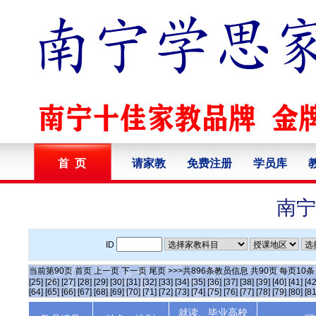
首 页
请家教
免费注册
学员库
南宁
ID
当前第
90
页
首页
上一页
下一页
尾页
>>>共
896
条教员信息 共
90
页 每页
10
[25]
[26]
[27]
[28]
[29]
[30]
[31]
[32]
[33]
[34]
[35]
[36]
[37]
[38]
[39]
[40]
[41]
[42
[64]
[65]
[66]
[67]
[68]
[69]
[70]
[71]
[72]
[73]
[74]
[75]
[76]
[77]
[78]
[79]
[80]
[81
就读、毕业高校