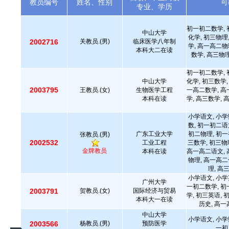
教员编号
姓名、性别
可
专业、学历
初一初二数学, 
中山大学
化学, 初三物理
2002716
关教员.(男)
临床医学八年制
学, 高一高二物
本科大二在读
数学, 高三物
初一初二数学, 
中山大学
化学, 初三数学,
2003795
王教员.(女)
生物医学工程
一高二数学, 高
本科在读
学, 高三数学, 
小学语文, 小学
数, 初一初二语
广东工业大学
初二物理, 初一
张教员.(男)
2002532
工业工程
三数学, 初三物
金牌教员
本科在读
高一高二语文, 
物理, 高一高二
理, 高
小学语文, 小学
广州大学
一初二数学, 初
2003791
贺教员.(女)
国际经济与贸易
学, 初三英语, 
本科大一在读
历史, 高一
中山大学
小学语文, 小学
2003566
杨教员.(男)
预防医学
一初