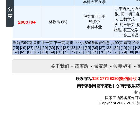
本科大五在读
小学语文, 小学
数, 初一初二语
华南农业大学
初二数学, 初
2003784
林教员.(男)
经济学
学, 初三语文, 
本科毕业
物理, 初三化学,
一高二英语,
当前第
90
页
首页
上一页
下一页
尾页
>>>共
896
条教员信息 共
90
页 每页
10
[25]
[26]
[27]
[28]
[29]
[30]
[31]
[32]
[33]
[34]
[35]
[36]
[37]
[38]
[39]
[40]
[41]
[42
[64]
[65]
[66]
[67]
[68]
[69]
[70]
[71]
[72]
[73]
[74]
[75]
[76]
[77]
[78]
[79]
[80]
[81
关于我们
-
请家教
-
做家教
-
收费标准
-
132 5773 6390(微信同号)
联系电话:
南宁家教网
南宁家教中心
南宁数学家
南
国家工信部备案许可
Copyright 2007-2026