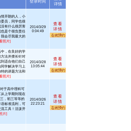
述
登录时间
详情
热情开朗的人，小
习委员，同学也很
查看
我没有什么很厉害
2014/3/29
详情
0:04:49
我也是个很负责任
，我会尽我最大的
看照片]
高中，在良好的学
习方法并擅长针对
查看
找到适合他们自己
2014/3/28
详情
13:05:44
助同学解决学习上
独特的讲题方法和
看照片]
，对于高中理科可
富从上学期到现在
查看
高三，初三等等的
2014/3/26
详情
22:23:21
粤语标准流利，可
交流工具！活泼开
照片]