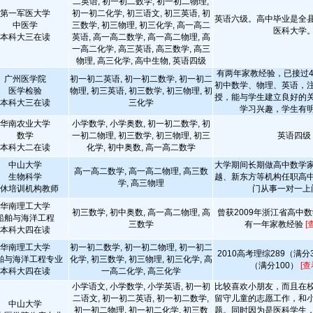
二英语, 初一初二数学, 初一初二物理,
第一军医大学
初一初二化学, 初三语文, 初三英语, 初
英语六级。高中毕业是全
中医学
三数学, 初三物理, 初三化学, 高一高二
医科大学
本科大三在读
英语, 高一高二数学, 高一高二物理, 高
一高二化学, 高三英语, 高三数学, 高三
物理, 高三化学, 高中生物, 英语四级
有两年家教经验，已接过4
广州医学院
初一初二英语, 初一初二数学, 初一初二
初中数学、物理、英语，
医学检验
物理, 初三英语, 初三数学, 初三物理, 初
授，能与学生建立良好的
本科大三在读
三化学
学习兴趣，学生有
华南农业大学
小学数学, 小学奥数, 初一初二数学, 初
数学
一初二物理, 初三数学, 初三物理, 初三
英语四级
本科大二在读
化学, 初中奥数, 高一高二数学
中山大学
大学期间长期做高中数学
高一高二数学, 高一高二物理, 高三数
生物科学
越、新东方等机构任职高
学, 高三物理
休培训机构教师
门从事一对一上
华南理工大学
初三数学, 初中奥数, 高一高二物理, 高
曾获2009年浙江省高中
船舶与海洋工程
三数学
有一年家教经验
[
本科大四在读
华南理工大学
初一初二数学, 初一初二物理, 初一初二
2010高考理综289（满分3
舶与海洋工程专业
化学, 初三数学, 初三物理, 初三化学, 高
（满分100）
[查
本科大四在读
一高二化学, 高三化学
小学语文, 小学数学, 小学英语, 初一初
比较喜欢小朋友，而且在
二语文, 初一初二英语, 初一初二数学,
留守儿童的志愿工作，和
中山大学
初一初二物理, 初一初二化学, 初三数
题。同时因为是医科学生