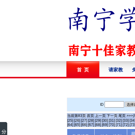
首 页
请家教
ID
当前第
83
页
首页
上一页
下一页
尾页
>>>
[25]
[26]
[27]
[28]
[29]
[30]
[31]
[32]
[33]
[34
[64]
[65]
[66]
[67]
[68]
[69]
[70]
[71]
[72]
[73