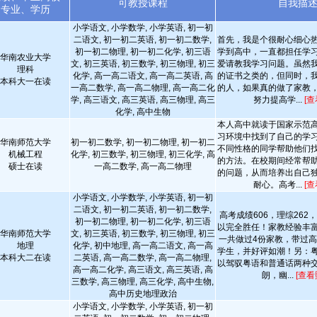
可教授课程
自我描
专业、学历
小学语文, 小学数学, 小学英语, 初一初
二语文, 初一初二英语, 初一初二数学,
首先，我是个很耐心细心
初一初二物理, 初一初二化学, 初三语
学到高中，一直都担任学
华南农业大学
文, 初三英语, 初三数学, 初三物理, 初三
爱请教我学习问题。虽然
理科
化学, 高一高二语文, 高一高二英语, 高
的证书之类的，但同时，
本科大一在读
一高二数学, 高一高二物理, 高一高二化
的人，如果真的做了家教
学, 高三语文, 高三英语, 高三物理, 高三
努力提高学...
[查
化学, 高中生物
本人高中就读于国家示范
习环境中找到了自己的学
华南师范大学
初一初二数学, 初一初二物理, 初一初二
不同性格的同学帮助他们
机械工程
化学, 初三数学, 初三物理, 初三化学, 高
的方法。在校期间经常帮
硕士在读
一高二数学, 高一高二物理
的问题，从而培养出自己
耐心。高考...
[查
小学语文, 小学数学, 小学英语, 初一初
二语文, 初一初二英语, 初一初二数学,
高考成绩606，理综262
初一初二物理, 初一初二化学, 初三语
以完全胜任！家教经验丰
华南师范大学
文, 初三英语, 初三数学, 初三物理, 初三
一共做过4份家教，带过
地理
化学, 初中地理, 高一高二语文, 高一高
学生，并好评如潮！另：
本科大二在读
二英语, 高一高二数学, 高一高二物理,
以驾驭粤语和普通话两种
高一高二化学, 高三语文, 高三英语, 高
朗，幽...
[查看
三数学, 高三物理, 高三化学, 高中生物,
高中历史地理政治
小学语文, 小学数学, 小学英语, 初一初