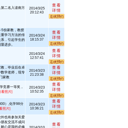
查看
县第二名入读南方
2014/3/25
详情
20:12:43
。
-5份家教，教授
查看
注重学习方法的传
2014/3/24
详情
18:15:37
关系，引起学生的
明显进步。
查看
2014/3/24
详情
12:57:41
查看
家教，毕业后在卓
2014/3/23
中数学老师，现专
详情
21:23:38
门家教
查看
数学竞赛一等奖，
2014/3/23
详情
10:52:35
查看照片]
查看
00）,化学98分
2014/3/23
详情
10:36:21
看照片]
校外也有参加关爱
小朋友交流不成问
查看
，耐心是我的必修
2014/3/10