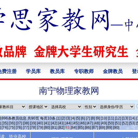
免费注册
学员库
教员库
专职教师
金牌教员
登
南宁物理家教网
共
896
条教员信息 共
90
页 每页
10
条
[1]
[2]
[3]
[4]
[5]
[6]
[7]
[8]
[9]
[10]
[11]
[12]
[13]
[14]
[
]
[35]
[36]
[37]
[38]
[39]
[40]
[41]
[42]
[43]
[44]
[45]
[46]
[47]
[48]
[49]
[50]
[51]
[52]
[53]
[
]
[74]
[75]
[76]
[77]
[78]
[79]
[80]
[81]
[82]
83
[84]
[85]
[86]
[87]
[88]
[89]
[90]
就读、毕业高校