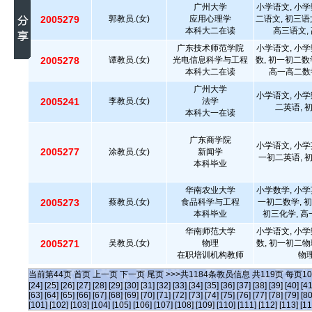
广州大学
小学语文, 小学
2005279
郭教员.(女)
应用心理学
二语文, 初三语
本科大二在读
高三语文,
广东技术师范学院
小学语文, 小学
2005278
谭教员.(女)
光电信息科学与工程
数, 初一初二数
本科大二在读
高一高二数
广州大学
小学语文, 小学
2005241
李教员.(女)
法学
二英语, 
本科大一在读
广东商学院
小学语文, 小学
2005277
涂教员.(女)
新闻学
一初二英语, 
本科毕业
华南农业大学
小学数学, 小学
2005273
蔡教员.(女)
食品科学与工程
一初二数学, 初
本科毕业
初三化学, 高
华南师范大学
小学语文, 小学
2005271
吴教员.(女)
物理
数, 初一初二物
在职培训机构教师
物理
当前第
44
页
首页
上一页
下一页
尾页
>>>共
1184
条教员信息 共
119
页 每页
10
[24]
[25]
[26]
[27]
[28]
[29]
[30]
[31]
[32]
[33]
[34]
[35]
[36]
[37]
[38]
[39]
[40]
[41
[63]
[64]
[65]
[66]
[67]
[68]
[69]
[70]
[71]
[72]
[73]
[74]
[75]
[76]
[77]
[78]
[79]
[80
[101]
[102]
[103]
[104]
[105]
[106]
[107]
[108]
[109]
[110]
[111]
[112]
[113]
[11