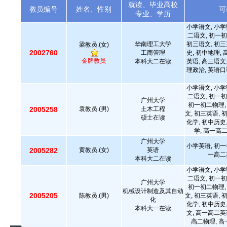
就读、毕业高校
教员编号
姓名、性别
可
专业、学历
小学语文, 小学
二语文, 初一初
华南理工大学
初三语文, 初三
梁教员.(女)
2002760
工商管理
史, 初中地理,
金牌教员
本科大二在读
英语, 高三语文
理政治, 英语口
小学语文, 小学
二语文, 初一初
广州大学
初一初二物理,
2005258
袁教员.(男)
土木工程
文, 初三英语, 
硕士在读
化学, 初中历史
学, 高一高
广州大学
小学英语, 初一
2005282
黄教员.(女)
英语
一高二
本科大二在读
小学语文, 小学
二语文, 初一初
广州大学
初一初二物理,
机械设计制造及其自动
2005205
陈教员.(男)
文, 初三英语, 
化
化学, 初中历史
本科大一在读
文, 高一高二英
高二物理, 高