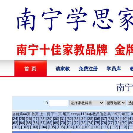
首 页
请家教
免费注册
学员库
南宁
ID
当前第
44
页
首页
上一页
下一页
尾页
>>>共
1184
条教员信息 共
119
页 每页
10
[24]
[25]
[26]
[27]
[28]
[29]
[30]
[31]
[32]
[33]
[34]
[35]
[36]
[37]
[38]
[39]
[40]
[41
[63]
[64]
[65]
[66]
[67]
[68]
[69]
[70]
[71]
[72]
[73]
[74]
[75]
[76]
[77]
[78]
[79]
[80
[101]
[102]
[103]
[104]
[105]
[106]
[107]
[108]
[109]
[110]
[111]
[112]
[113]
[11