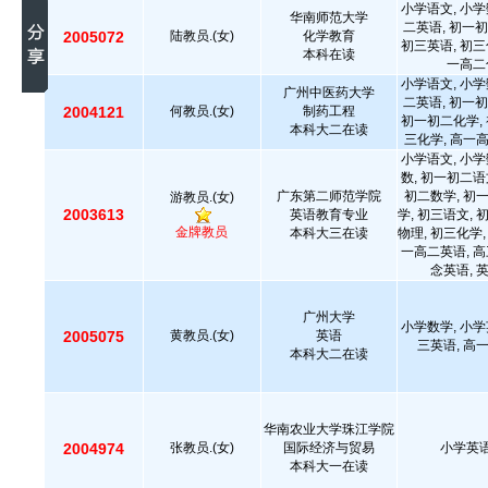
小学语文, 小学
华南师范大学
二英语, 初一初
2005072
陆教员.(女)
化学教育
初三英语, 初三
本科在读
一高二
小学语文, 小学
广州中医药大学
二英语, 初一初
2004121
何教员.(女)
制药工程
初一初二化学, 
本科大二在读
三化学, 高一
小学语文, 小学
数, 初一初二语
广东第二师范学院
初二数学, 初
游教员.(女)
2003613
英语教育专业
学, 初三语文, 
金牌教员
本科大三在读
物理, 初三化学,
一高二英语, 高
念英语, 
广州大学
小学数学, 小学
2005075
黄教员.(女)
英语
三英语, 高
本科大二在读
华南农业大学珠江学院
2004974
张教员.(女)
国际经济与贸易
小学英语
本科大一在读