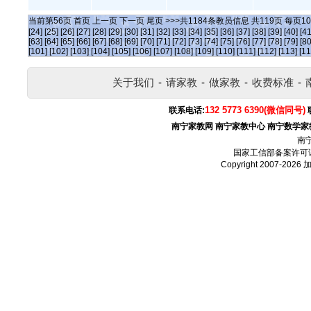
当前第
56
页
首页
上一页
下一页
尾页
>>>共
1184
条教员信息 共
119
页 每页
10
[24]
[25]
[26]
[27]
[28]
[29]
[30]
[31]
[32]
[33]
[34]
[35]
[36]
[37]
[38]
[39]
[40]
[41
[63]
[64]
[65]
[66]
[67]
[68]
[69]
[70]
[71]
[72]
[73]
[74]
[75]
[76]
[77]
[78]
[79]
[80
[101]
[102]
[103]
[104]
[105]
[106]
[107]
[108]
[109]
[110]
[111]
[112]
[113]
[11
关于我们
-
请家教
-
做家教
-
收费标准
-
132 5773 6390(微信同号)
联系电话:
南宁家教网
南宁家教中心
南宁数学家
南
国家工信部备案许可
Copyright 2007-2026