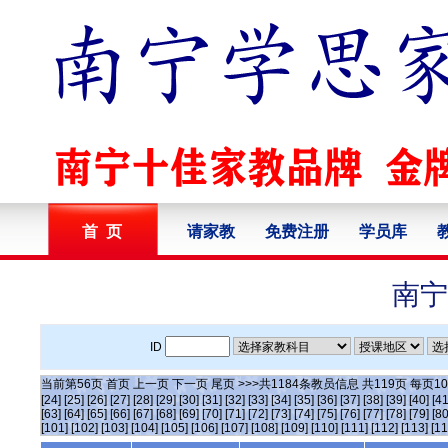
首 页
请家教
免费注册
学员库
南宁
ID
当前第
56
页
首页
上一页
下一页
尾页
>>>共
1184
条教员信息 共
119
页 每页
10
[24]
[25]
[26]
[27]
[28]
[29]
[30]
[31]
[32]
[33]
[34]
[35]
[36]
[37]
[38]
[39]
[40]
[41
[63]
[64]
[65]
[66]
[67]
[68]
[69]
[70]
[71]
[72]
[73]
[74]
[75]
[76]
[77]
[78]
[79]
[80
[101]
[102]
[103]
[104]
[105]
[106]
[107]
[108]
[109]
[110]
[111]
[112]
[113]
[11