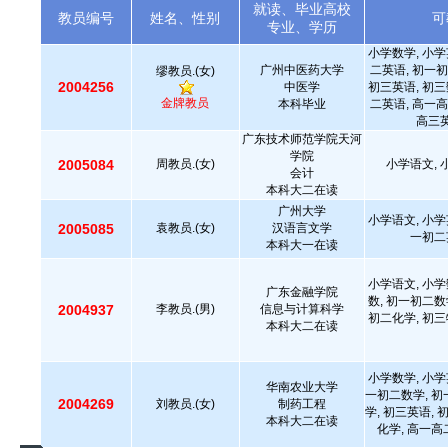
就读、毕业高校
教员编号
姓名、性别
可
专业、学历
小学数学, 小学
广州中医药大学
二英语, 初一初
缪教员.(女)
2004256
中医学
初三英语, 初三
金牌教员
本科毕业
二英语, 高一高
高三英
广东技术师范学院天河
学院
2005084
周教员.(女)
小学语文,
会计
本科大二在读
广州大学
小学语文, 小学
2005085
袁教员.(女)
汉语言文学
一初二
本科大一在读
小学语文, 小学
广东金融学院
数, 初一初二数
2004937
李教员.(男)
信息与计算科学
初二化学, 初三
本科大二在读
小学数学, 小学
华南农业大学
一初二数学, 初
2004269
刘教员.(女)
制药工程
学, 初三英语, 
本科大二在读
化学, 高一高