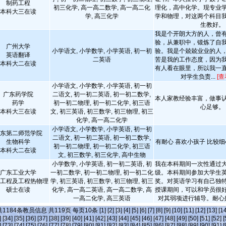
制药工程
初三化学, 高一高二数学, 高一高二化
理化，高中化学。现专业
本科大三在读
学, 高三化学
学和物理，对这两个科目
生教好。
我是个开朗大方的人，曾
验，从兼职中，锻炼了自
广州大学
小学语文, 小学数学, 小学英语, 初一初
验。我是个兢兢业业的人
英语翻译
二英语
苦是我的工作态度，因为
本科大二在读
有人看在眼里，所以我一
对学生负责...
[查
小学语文, 小学数学, 小学英语, 初一初
广东药学院
二语文, 初一初二英语, 初一初二数学,
本人家教经验丰富，做事
药学
初一初二物理, 初一初二化学, 初三语
心足够。
本科大三在读
文, 初三英语, 初三数学, 初三物理, 初三
化学, 高一高二化学
小学语文, 小学数学, 小学英语, 初一初
东第二师范学院
二语文, 初一初二英语, 初一初二数学,
生物科学
有耐心 喜欢小孩子 比较细
初一初二物理, 初一初二化学, 初三语
本科大二在读
文, 初三数学, 初三化学, 高中生物
小学数学, 小学英语, 初一初二英语, 初
我在本科期间一次性通过
广东工业大学
一初二数学, 初一初二物理, 初一初二化
级。本科期间参加大学生
工程及工程热物理
学, 初三英语, 初三数学, 初三物理, 初三
奖。对英语学习有自己独
硕士在读
化学, 高一高二英语, 高一高二数学, 高
授课期间，可以和学员很
一高二化学, 高三英语
对其弱项进行辅导。耐心
共
1184
条教员信息 共
119
页 每页
10
条
[1]
[2]
[3]
[4]
[5]
[6]
[7]
[8]
[9]
[10]
[11]
[12]
[13]
[14
]
[34]
[35]
[36]
[37]
[38]
[39]
[40]
[41]
[42]
[43]
[44]
[45]
[46]
[47]
[48]
[49]
[50]
[51]
[52]
[
]
[73]
[74]
[75]
[76]
[77]
[78]
[79]
[80]
[81]
[82]
[83]
[84]
[85]
[86]
[87]
[88]
[89]
[90]
[91]
[