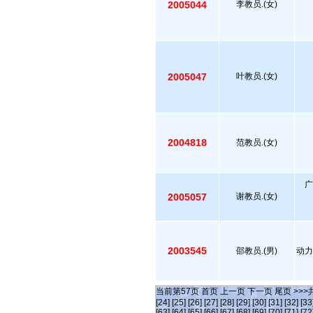
2005044
李教员.(女)
2005047
叶教员.(女)
2004818
范教员.(女)
广
2005057
谢教员.(女)
2003545
邵教员.(男)
动力
当前第
57
页
首页
上一页
下一页
尾页
>>>
[24]
[25]
[26]
[27]
[28]
[29]
[30]
[31]
[32]
[33
[63]
[64]
[65]
[66]
[67]
[68]
[69]
[70]
[71]
[72