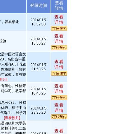
查看
述
登录时间
详情
查看
2014/11/7
好，容易相处
详情
16:32:08
查看
2014/11/7
经验
详情
13:50:27
业是中国汉语言文
23，高出当年重
查看
本人现任职于花都
2014/11/7
详情
11:53:26
，性格随和，较有
两年家教，具有较
照片]
查看
，有耐心。性格开
2014/11/7
。对学习、教学都
详情
10:46:25
。
总分632。 性格
查看
力优秀，获得中山
2014/11/6
详情
23:35:20
气选手。 对学习
法。
[查看照片]
英语四级和大学英
一级和计算机二级
查看
语文英语，初中数