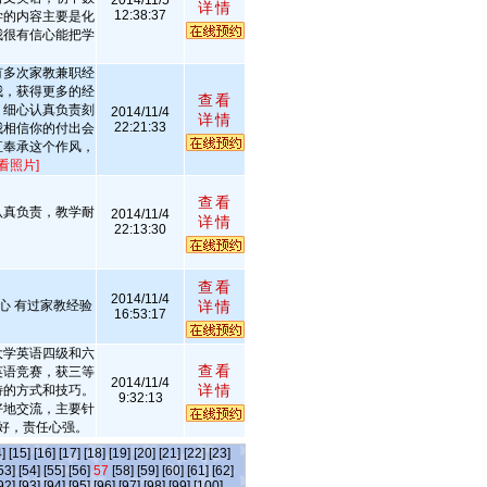
2014/11/5
详情
12:38:37
学的内容主要是化
我很有信心能把学
有多次家教兼职经
我，获得更多的经
查看
，细心认真负责刻
2014/11/4
详情
22:21:33
我相信你的付出会
直奉承这个作风，
看照片]
查看
认真负责，教学耐
2014/11/4
详情
22:13:30
查看
2014/11/4
心 有过家教经验
详情
16:53:17
大学英语四级和六
查看
英语竞赛，获三等
2014/11/4
详情
特的方式和技巧。
9:32:13
好地交流，主要针
好，责任心强。
]
[15]
[16]
[17]
[18]
[19]
[20]
[21]
[22]
[23]
53]
[54]
[55]
[56]
57
[58]
[59]
[60]
[61]
[62]
92]
[93]
[94]
[95]
[96]
[97]
[98]
[99]
[100]