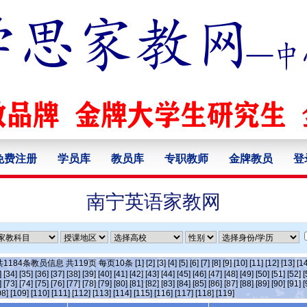
免费注册
学员库
教员库
专职教师
金牌教员
登
南宁英语家教网
共
1184
条教员信息 共
119
页 每页
10
条
[1]
[2]
[3]
[4]
[5]
[6]
[7]
[8]
[9]
[10]
[11]
[12]
[13]
[14
]
[34]
[35]
[36]
[37]
[38]
[39]
[40]
[41]
[42]
[43]
[44]
[45]
[46]
[47]
[48]
[49]
[50]
[51]
[52]
[
]
[73]
[74]
[75]
[76]
[77]
[78]
[79]
[80]
[81]
[82]
[83]
[84]
[85]
[86]
[87]
[88]
[89]
[90]
[91]
[
08]
[109]
[110]
[111]
[112]
[113]
[114]
[115]
[116]
[117]
[118]
[119]