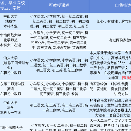
就读、毕业高校
可教授课程
自我描
专业、学历
中山大学
小学语文, 小学数学, 初一初二语文, 初
地质学
一初二英语, 初一初二数学, 初一初二物
细心，有耐性，脾气
本科毕业
理, 初一初二化学, 初三语文, 初三英语
小学数学, 小学英语, 初一初二英语, 初
华南师范大学
一初二物理, 初一初二化学, 初三英语,
化学师范
有过两份家教
初三化学, 高一高二英语, 高一高二化
本科大二在读
学, 高三英语, 新概念英语, 英语四级
本人毕业于汕头大学，专
汕头大学
学（中文）。高考成绩是6
小学语文, 小学数学, 小学英语, 初一初
 （辅修工商管理专
点院校录取分数的25分。
二语文, 初一初二英语, 初一初二数学,
业）
一所中学，教授初三语文
初三语文, 初三英语, 初三数学
在职初中教师
亲和力，在校期间曾担任
为丰富...
[查看
东第二师范学院
小学语文, 小学数学, 小学英语, 初一初
有家教经验，对学生负责
英语
二语文, 初一初二英语, 初一初二化学,
朗，爱运动，喜欢打篮球
在职初中教师
初三英语, 初三化学, 长笛
讲究方法
14年高考文科毕业生，高考
中山大学
初三语文, 初三英语, 高一高二英语, 高
沉稳负责，文静但表达能
法学
一高二数学, 高三英语
大学法学院演讲比赛最佳人
本科大一在读
方法有一套自己的方
大一大二两年，过了大学
小学数学, 初一初二英语, 初一初二数
语六级。也考取了计算机
广州中医药大学
学, 初一初二物理, 初三数学, 初三物理,
证书。本人擅长小学数学