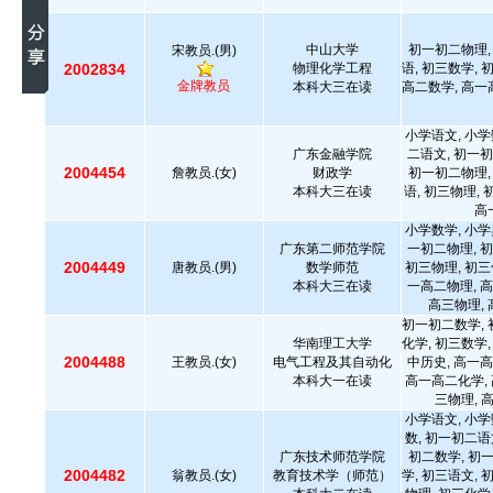
中山大学
初一初二物理,
宋教员.(男)
2002834
物理化学工程
语, 初三数学, 
金牌教员
本科大三在读
高二数学, 高一
小学语文, 小学
广东金融学院
二语文, 初一初
2004454
詹教员.(女)
财政学
初一初二物理,
本科大三在读
语, 初三物理,
高
小学数学, 小学
广东第二师范学院
一初二物理, 初
2004449
唐教员.(男)
数学师范
初三物理, 初三
本科大三在读
一高二物理, 高
高三物理, 
初一初二数学, 
华南理工大学
化学, 初三数学,
2004488
王教员.(女)
电气工程及其自动化
中历史, 高一高
本科大一在读
高一高二化学, 
三物理, 
小学语文, 小学
数, 初一初二语
广东技术师范学院
初二数学, 初
2004482
翁教员.(女)
教育技术学（师范）
学, 初三语文, 