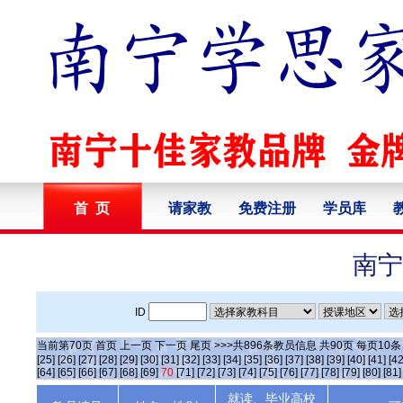
首 页
请家教
免费注册
学员库
南宁
ID
当前第
70
页
首页
上一页
下一页
尾页
>>>共
896
条教员信息 共
90
页 每页
10
[25]
[26]
[27]
[28]
[29]
[30]
[31]
[32]
[33]
[34]
[35]
[36]
[37]
[38]
[39]
[40]
[41]
[42
[64]
[65]
[66]
[67]
[68]
[69]
70
[71]
[72]
[73]
[74]
[75]
[76]
[77]
[78]
[79]
[80]
[81]
就读、毕业高校