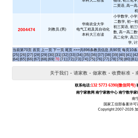
本科大二在读
物理, 初三化学
二英语, 高一高
小学数学, 小学
二数学, 初一初
华南农业大学
初三英语, 初三
2004474
刘教员.(男)
电气工程及其自动化
数, 高一高二数
本科大三在读
高二化学, 高三
学, 
当前第
70
页
首页
上一页
下一页
尾页
>>>共
896
条教员信息 共
90
页 每页
10
[25]
[26]
[27]
[28]
[29]
[30]
[31]
[32]
[33]
[34]
[35]
[36]
[37]
[38]
[39]
[40]
[41]
[42
[64]
[65]
[66]
[67]
[68]
[69]
70
[71]
[72]
[73]
[74]
[75]
[76]
[77]
[78]
[79]
[80]
[81]
关于我们
-
请家教
-
做家教
-
收费标准
-
132 5773 6390(微信同号)
联系电话:
南宁家教网
南宁家教中心
南宁数学家
南
国家工信部备案许可
Copyright 2007-2026