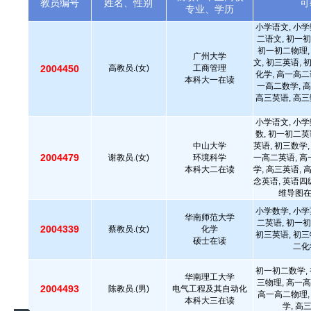
教员编号
姓名、性别
可
专业、学历
小学语文, 小学
二语文, 初一初
初一初二物理,
广州大学
文, 初三英语, 
2004450
高教员.(女)
工商管理
化学, 高一高二
本科大一在读
一高二数学, 高
高三英语, 高三
小学语文, 小学
数, 初一初二英
中山大学
英语, 初三数学,
2004479
谢教员.(女)
环境科学
一高二英语, 高
本科大二在读
学, 高三英语, 
念英语, 英语四级
维导图
小学数学, 小学
华南师范大学
二英语, 初一初
2004339
蔡教员.(女)
化学
初三英语, 初三
硕士在读
二化
初一初二数学, 
华南理工大学
三物理, 高一高
2004493
陈教员.(男)
电气工程及其自动化
高一高二物理,
本科大三在读
学, 高