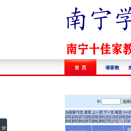
首 页
请家教
ID
当前第
72
页
首页
上一页
下一页
尾页
>>>
[25]
[26]
[27]
[28]
[29]
[30]
[31]
[32]
[33]
[34
[64]
[65]
[66]
[67]
[68]
[69]
[70]
[71]
72
[73]