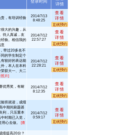
述
登录时间
详情
查看
2014/7/13
负责，有培训经验
详情
8:48:25
有很大的兴趣，从
查看
。待人真诚，友
2014/7/12
详情
22:57:27
教经验。相信我的
满意
，带过20多名不
不同的学生制定个
查看
人有较好的表达能
2014/7/12
详情
22:28:21
之外，本人在本科
曾荣获大一、大二
看照片]
查看
赛优秀奖，有耐
2014/7/12
详情
8:12:35
实验班就读，成绩
高中期间刷题甚
查看
失利，只压重本
2014/7/12
详情
0:59:17
高中时期已入党，
责用心去做。
[查
成绩提高20分？