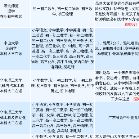
虽然大家看到这个题目有
湖北师范
初一初二数学, 初一初二物理, 初三数
验和实践让我告诉您，短短
理学
学, 初三物理
不是没有可能！ 如果孩子
在职初中教师
那说明他没有找对学习方法。
看照片]
小学语文, 小学数学, 小学英语, 初一初
二英语, 初一初二数学, 初一初二物理,
初一初二化学, 初三英语, 初三数学, 初
中山大学
1、雅思7分 2、雅礼项
三物理, 初三化学, 初中地理, 高一高二
金融学
流，在耶鲁小组比赛中获得冠
英语, 高一高二数学, 高一高二物理, 高
本科大三在读
秋季前往哥本哈根商学
一高二化学, 高三英语, 高三数学, 高三
物理, 高三化学, 高中生物, 英语口语, 英
语四级, 羽毛球
我叫赵晶，一个来自湖南
看书，爱思考，开朗，自
华南理工大学
小学数学, 初一初二数学, 初一初二物
的责任心。从小学到高中
机械与汽车工程
理, 初三数学, 初三物理, 初三化学, 初中
习委员。成绩一直在班上
本科大二在读
历史, 初中地理
借较好的发挥以六百多的
工大学这是...
[查
小学语文, 小学数学, 小学英语, 初一初
二英语, 初一初二数学, 初一初二物理,
华南理工大学
初一初二化学, 初三数学, 初三物理, 初
械工程及自动化
广东省高中生物竞
三化学, 高一高二数学, 高一高二物理,
本科大二在读
高一高二化学, 高三数学, 高三物理, 高
中生物, 乒乓球, 羽毛球
小学数学, 小学奥数, 初一初二数学, 初
本人是中山大学数学与应