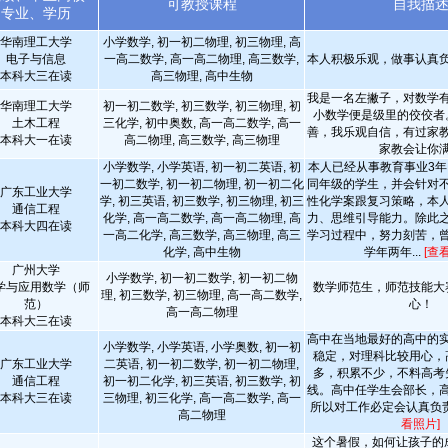
可教授课程
自我描
专业、学历
华南理工大学
小学数学, 初一初二物理, 初三物理, 高
电子与信息
一高二数学, 高一高二物理, 高三数学,
本人积极乐观，做事认真
本科大三在读
高三物理, 高中生物
我是一名左撇子，对数学
华南理工大学
初一初二数学, 初三数学, 初三物理, 初
小数学便是级里的佼佼者
土木工程
三化学, 初中奥数, 高一高二数学, 高一
善，我乐观自信，有过家
本科大一在读
高二物理, 高三数学, 高三物理
家教会让你
小学数学, 小学英语, 初一初二英语, 初
本人已经从事教育事业3年
一初二数学, 初一初二物理, 初一初二化
同年级的学生，并会针对
广东工业大学
学, 初三英语, 初三数学, 初三物理, 初三
性化学案跟复习策略，本
通信工程
化学, 高一高二数学, 高一高二物理, 高
力、思维引导能力。除此
本科大四在读
一高二化学, 高三数学, 高三物理, 高三
学习过程中，努力刻苦，
化学, 高中生物
学年两年...
[查
广州大学
小学数学, 初一初二数学, 初一初二物
学与应用数学（师
数学师范生，师范技能大
理, 初三数学, 初三物理, 高一高二数学,
范）
心！
高一高二物理
本科大三在读
高中在当地最好的高中的
小学数学, 小学英语, 小学奥数, 初一初
稳定，对理科比较用心，
广东工业大学
二英语, 初一初二数学, 初一初二物理,
多，积累不少，不料高考
通信工程
初一初二化学, 初三英语, 初三数学, 初
线。高中任学生会部长，
本科大三在读
三物理, 初三化学, 高一高二数学, 高一
所以对工作必定会认真负
高二物理
看照片]
这个暑假，如何让孩子的