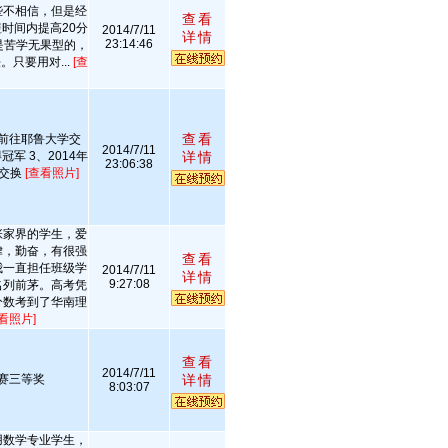
些不相信，但是经
查看
时间内提高20分
2014/7/11
详情
23:14:46
是苦学无果型的，
只要用对...
[查
查看
目前往耶鲁大学交
2014/7/11
军 3、2014年
详情
23:06:38
院交换
[查看照片]
张家界的学生，爱
律，勤奋，有很强
查看
我一直担任班级学
2014/7/11
详情
9:27:08
名列前茅。高考凭
分数考到了华南理
看照片]
查看
2014/7/11
赛三等奖
详情
8:03:07
用数学专业学生，