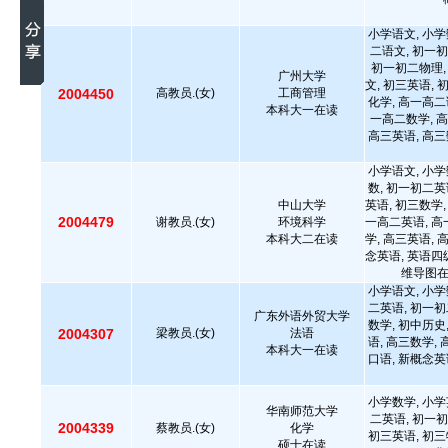
小学语文, 小学
二语文, 初一初
初一初二物理,
广州大学
文, 初三英语, 
2004450
高教员.(女)
工商管理
化学, 高一高二
本科大一在读
一高二数学, 高
高三英语, 高三
小学语文, 小学
数, 初一初二英
中山大学
英语, 初三数学,
2004479
谢教员.(女)
环境科学
一高二英语, 高
本科大二在读
学, 高三英语, 
念英语, 英语四级
维导图
小学语文, 小学
二英语, 初一初
广东外语外贸大学
数学, 初中历史
2004307
梁教员.(女)
法语
语, 高三数学,
本科大一在读
口语, 新概念英
小学数学, 小学
华南师范大学
二英语, 初一初
2004339
蔡教员.(女)
化学
初三英语, 初三
硕士在读