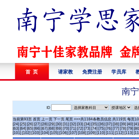
首 页
请家教
免费注册
学员库
南宁
ID
当前第
93
页
首页
上一页
下一页
尾页
>>>共
1184
条教员信息 共
119
页 每页
10
[24]
[25]
[26]
[27]
[28]
[29]
[30]
[31]
[32]
[33]
[34]
[35]
[36]
[37]
[38]
[39]
[40]
[41
[63]
[64]
[65]
[66]
[67]
[68]
[69]
[70]
[71]
[72]
[73]
[74]
[75]
[76]
[77]
[78]
[79]
[80
[101]
[102]
[103]
[104]
[105]
[106]
[107]
[108]
[109]
[110]
[111]
[112]
[113]
[11