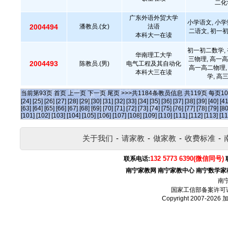
二化
广东外语外贸大学
小学语文, 小学
2004494
潘教员.(女)
法语
二语文, 初一
本科大一在读
初一初二数学, 
华南理工大学
三物理, 高一高
2004493
陈教员.(男)
电气工程及其自动化
高一高二物理,
本科大三在读
学, 高
当前第
93
页
首页
上一页
下一页
尾页
>>>共
1184
条教员信息 共
119
页 每页
10
[24]
[25]
[26]
[27]
[28]
[29]
[30]
[31]
[32]
[33]
[34]
[35]
[36]
[37]
[38]
[39]
[40]
[41
[63]
[64]
[65]
[66]
[67]
[68]
[69]
[70]
[71]
[72]
[73]
[74]
[75]
[76]
[77]
[78]
[79]
[80
[101]
[102]
[103]
[104]
[105]
[106]
[107]
[108]
[109]
[110]
[111]
[112]
[113]
[11
关于我们
-
请家教
-
做家教
-
收费标准
-
132 5773 6390(微信同号)
联系电话:
南宁家教网
南宁家教中心
南宁数学家
南
国家工信部备案许可
Copyright 2007-2026