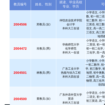
就读、毕业高校
教员编号
姓名、性别
可
专业、学历
小学语文, 小学
数, 初一初二语
仲恺农业技术学院
初二数学, 初一
2004506
郑教员.(女)
会计学
三英语, 初三数
本科大三在读
语文, 高一高二
三语文, 高三英
地理政
小学语文, 小学
华南师范大学
二英语, 初一初
2004472
肖教员.(男)
化学师范
初一初二化学, 
本科大一在读
三化学, 高一高
高
小学数学, 小学
一初二数学, 初
广东工业大学
学, 初三数学, 
2004501
林教员.(男)
热能与动力工程
地理, 初中奥数
本科大四在读
二物理, 高一高
物理, 高三化学
语四
小学语文, 小学
广东外语外贸大学
二语文, 初一初
2004500
黄教员.(女)
英语
初三英语, 高一
本科大三在读