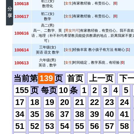
初三(女)
100618
[
女生
]有家教经验，有责任心。 [
0
]
数理化
初二(女)
100617
[
女生
]有家教经验，有责任心。 [
0
]
数学
高二(男)
高一、二数学、英
[
男女均可
]有家教经验，有责任心。我不喜
100616
语，地理（补不补均
希望教员能提供教课的地点，距离我家不要太
可）
三年级(女)
100614
[
女生
]经验丰富 教小孩子有方法 有耐心 [
1
]
英语 语文 数学
六年级(男)
100613
[
女生
]时间稳定，教学系统，有经验 [
0
]
英语，数学
当前第
139
页
首页
上一页
下
155
页 每页
10
条
1
2
3
4
5
17
18
19
20
21
22
23
24
34
35
36
37
38
39
40
41
51
52
53
54
55
56
57
58