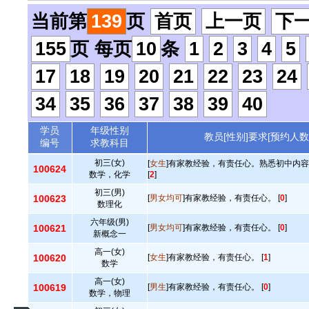
当前第
139
页
首页
上一页
下
155
页 每页
10
条
1
2
3
4
5
17
18
19
20
21
22
23
24
34
35
36
37
38
39
40
学员
年级性别
教员[性别]要求[预约人数
编号
求教科目
初三(女)
[
女生
]有家教经验，有责任心。熟悉初中内
100624
数学，化学
[
2
]
初三(男)
100623
[
男女均可
]有家教经验，有责任心。 [
0
]
数理化
六年级(男)
100621
[
男女均可
]有家教经验，有责任心。 [
0
]
新概念一
高一(女)
100620
[
女生
]有家教经验，有责任心。 [
1
]
数学
高一(女)
100619
[
男生
]有家教经验，有责任心。 [
0
]
数学，物理