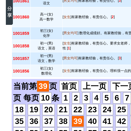
1001861
[
男女均可
]有家教经验，有责任心。 [
3
]
语文
高一(女)
1001860
[
女生
]有家教经验，有责任心。 [
2
]
高一数学
初三(女)
1001859
[
男女均可
] 数理化成绩好。有家教经验，有责
化学
初一(男)
[
女生
]有家教经验，有责任心。要求女老师
1001858
语文，英语
性 [
1
]
初一(男)
1001857
[
男女均可
]有家教经验，有责任心。 [
3
]
语文，数学
初三(女)
1001856
[
女生
]有家教经验，有责任心。理科强一点的 
数理化
当前第
39
页
首页
上一页
下一
页 每页
10
条
1
2
3
4
5
6
7
18
19
20
21
22
23
24
25
35
36
37
38
39
40
41
42