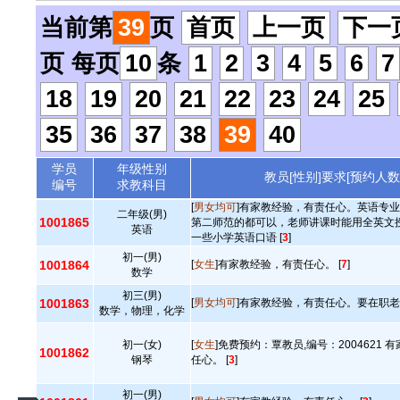
当前第
39
页
首页
上一页
下一
页 每页
10
条
1
2
3
4
5
6
7
18
19
20
21
22
23
24
25
35
36
37
38
39
40
学员
年级性别
教员[性别]要求[预约人数
编号
求教科目
[
男女均可
]有家教经验，有责任心。英语专
二年级(男)
1001865
第二师范的都可以，老师讲课时能用全英文
英语
一些小学英语口语 [
3
]
初一(男)
1001864
[
女生
]有家教经验，有责任心。 [
7
]
数学
初三(男)
1001863
[
男女均可
]有家教经验，有责任心。要在职老师
数学，物理，化学
初一(女)
[
女生
]免费预约：覃教员,编号：2004621
1001862
钢琴
任心。 [
3
]
初一(男)