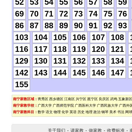
52
53
54
55
56
57
58
59
69
70
71
72
73
74
75
76
86
87
88
89
90
91
92
93
103
104
105
106
107
108
116
117
118
119
120
121
129
130
131
132
133
134
142
143
144
145
146
147
155
南宁家教区域：
靑秀区
西乡塘区
江南区
兴宁区
邕宁区
良庆区
武鸣
五象新
南宁家教学校：
广西大学
广西师范学院
广西医科大学
广西民族大学
广西外
南宁家教科目：
数学
语文
物理
化学
英语
历史
地理
政治
钢琴
美术
书法
网
关于我们
-
请家教
-
做家教
-
收费标准
-